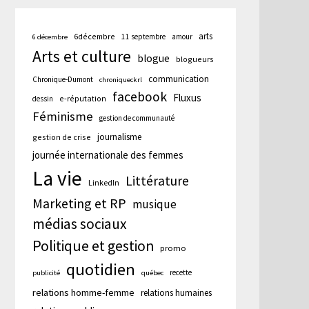
arts
6décembre
11 septembre
amour
6 décembre
Arts et culture
blogue
blogueurs
communication
Chronique-Dumont
chroniqueckrl
facebook
Fluxus
e-réputation
dessin
Féminisme
gestion de communauté
journalisme
gestion de crise
journée internationale des femmes
La vie
Littérature
LinkedIn
Marketing et RP
musique
médias sociaux
Politique et gestion
promo
quotidien
recette
publicité
québec
relations homme-femme
relations humaines