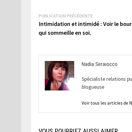
Navigation
Publication
PUBLICATION PRÉCÉDENTE
précédente :
Intimidation et intimidé : Voir le bou
de
qui sommeille en soi.
l’article
Nadia Seraiocco
Spécialiste relations p
blogueuse
Voir tous les articles de
VOUS POURRIEZ AUSSI AIMER