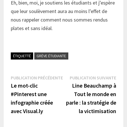
Eh, bien, moi, je soutiens les étudiants et j’espère
que leur soulèvement aura au moins l’effet de
nous rappeler comment nous sommes rendus
plates et sans idéal.
ÉTIQUETTÉ
GRÈVE ÉTUDIANTE
Navigation
Publication
Publi
PUBLICATION PRÉCÉDENTE
PUBLICATION SUIVANTE
précédente :
suiva
Le mot-clic
Line Beauchamp à
de
#Pinterest une
Tout le monde en
l’article
infographie créée
parle : la stratégie de
avec Visual.ly
la victimisation