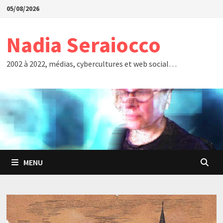
Passer
05/08/2026
au
contenu
Nadia Seraiocco
2002 à 2022, médias, cybercultures et web social…
MENU