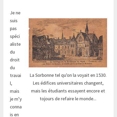
Je ne
suis
pas
spéci
aliste
du
droit
du
La Sorbonne tel qu'on la voyait en 1530.
travai
Les édifices universitaires changent,
l,
mais les étudiants essayent encore et
mais
tojours de refaire le monde...
je m’y
conna
is en