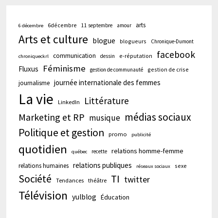
arts
6décembre
11 septembre
amour
6 décembre
Arts et culture
blogue
blogueurs
Chronique-Dumont
facebook
communication
e-réputation
dessin
chroniqueckrl
Féminisme
Fluxus
gestion de crise
gestion de communauté
journée internationale des femmes
journalisme
La vie
Littérature
LinkedIn
médias sociaux
Marketing et RP
musique
Politique et gestion
promo
publicité
quotidien
relations homme-femme
recette
québec
relations publiques
relations humaines
sexe
réseaux sociaux
Société
TI
twitter
Tendances
théâtre
Télévision
yulblog
Éducation