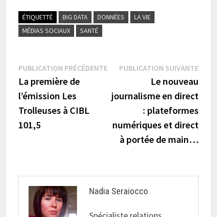
ÉTIQUETTÉ
BIG DATA
DONNÉES
LA VIE
MÉDIAS SOCIAUX
SANTÉ
Navigation
Publication
Publi
PUBLICATION PRÉCÉDENTE
PUBLICATION SUIVANTE
précédente :
suiva
La première de
Le nouveau
de
l’émission Les
journalisme en direct
l’article
Trolleuses à CIBL
: plateformes
101,5
numériques et direct
à portée de main…
Nadia Seraiocco
Spécialiste relations