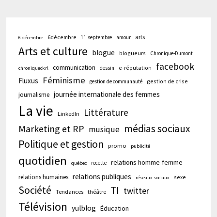
arts
6décembre
11 septembre
amour
6 décembre
Arts et culture
blogue
blogueurs
Chronique-Dumont
facebook
communication
e-réputation
dessin
chroniqueckrl
Féminisme
Fluxus
gestion de crise
gestion de communauté
journée internationale des femmes
journalisme
La vie
Littérature
LinkedIn
médias sociaux
Marketing et RP
musique
Politique et gestion
promo
publicité
quotidien
relations homme-femme
recette
québec
relations publiques
relations humaines
sexe
réseaux sociaux
Société
TI
twitter
Tendances
théâtre
Télévision
yulblog
Éducation