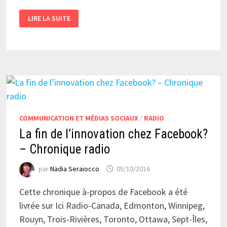
5
LIRE LA SUITE
PRÉOCCUPATIONS
PARTAGÉES
PAR
LES
DÉFENSEURS
D’UN
WEB
PLUS
OUVERT
COMMUNICATION ET MÉDIAS SOCIAUX
/
RADIO
La fin de l’innovation chez Facebook?
– Chronique radio
par
Nadia Seraiocco
05/10/2016
Cette chronique à-propos de Facebook a été
livrée sur Ici Radio-Canada, Edmonton, Winnipeg,
Rouyn, Trois-Rivières, Toronto, Ottawa, Sept-Îles,