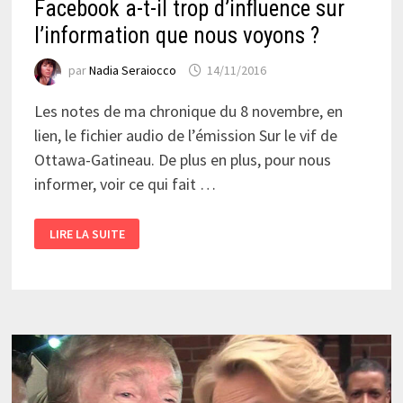
Facebook a-t-il trop d’influence sur
l’information que nous voyons ?
par
Nadia Seraiocco
14/11/2016
Les notes de ma chronique du 8 novembre, en
lien, le fichier audio de l’émission Sur le vif de
Ottawa-Gatineau. De plus en plus, pour nous
informer, voir ce qui fait …
FACEBOOK
LIRE LA SUITE
A-
T-
IL
TROP
D’INFLUENCE
SUR
L’INFORMATION
QUE
NOUS
VOYONS
?