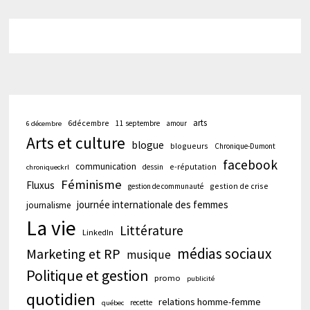
arts
6décembre
11 septembre
amour
6 décembre
Arts et culture
blogue
blogueurs
Chronique-Dumont
facebook
communication
e-réputation
dessin
chroniqueckrl
Féminisme
Fluxus
gestion de crise
gestion de communauté
journée internationale des femmes
journalisme
La vie
Littérature
LinkedIn
médias sociaux
Marketing et RP
musique
Politique et gestion
promo
publicité
quotidien
relations homme-femme
recette
québec