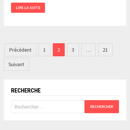
LES
LIRE LA SUITE
MÉDIAS
SOCIAUX
SONT-
ILS
ENCORE
UN
ESPACE
DE
DÉBATS
Pagination
DÉMOCRATIQUES?
Précédent
1
2
3
…
21
des
Suivant
publications
RECHERCHE
Rechercher :