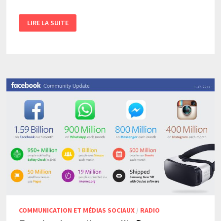
FAUSSES
LIRE LA SUITE
NOUVELLES
SUR
FACEBOOK
:
SAVONS-
NOUS
VRAIMENT
COMMENT
LES
IDENTIFIER?
COMMUNICATION ET MÉDIAS SOCIAUX
/
RADIO