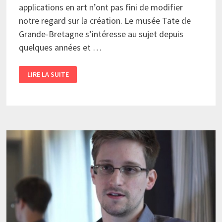
applications en art n’ont pas fini de modifier
notre regard sur la création. Le musée Tate de
Grande-Bretagne s’intéresse au sujet depuis
quelques années et …
«
LIRE LA SUITE
RECOGNITION
»
:
QUAND
L’INTELLIGENCE
ARTIFICIELLE
ANALYSE
DES
OEUVRES
D’ART…