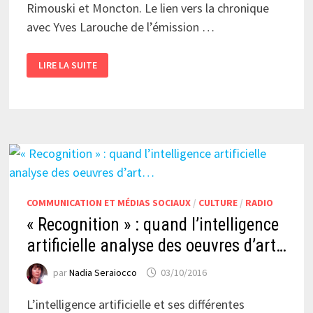
Rimouski et Moncton. Le lien vers la chronique
avec Yves Larouche de l’émission …
LA
LIRE LA SUITE
FIN
DE
L’INNOVATION
CHEZ
FACEBOOK?
–
CHRONIQUE
RADIO
COMMUNICATION ET MÉDIAS SOCIAUX
/
CULTURE
/
RADIO
« Recognition » : quand l’intelligence
artificielle analyse des oeuvres d’art…
par
Nadia Seraiocco
03/10/2016
L’intelligence artificielle et ses différentes