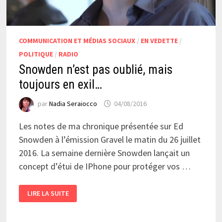
COMMUNICATION ET MÉDIAS SOCIAUX
/
EN VEDETTE
/
POLITIQUE
/
RADIO
Snowden n’est pas oublié, mais
toujours en exil…
par
Nadia Seraiocco
04/08/2016
Les notes de ma chronique présentée sur Ed
Snowden à l’émission Gravel le matin du 26 juillet
2016. La semaine dernière Snowden lançait un
concept d’étui de IPhone pour protéger vos …
SNOWDEN
LIRE LA SUITE
N’EST
PAS
OUBLIÉ,
MAIS