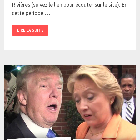
Rivières (suivez le lien pour écouter sur le site). En
cette période …
TWITTER
LIRE LA SUITE
ET
SON
IMPACT
SUR
LA
POLITIQUE