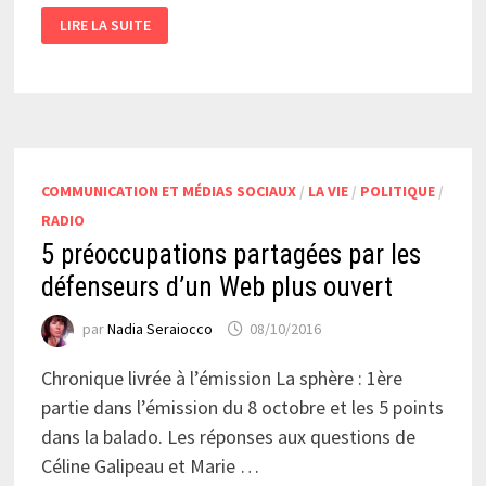
TRUMP
LIRE LA SUITE
EST
VULGAIRE,
COMMENT
POURRIONS-
NOUS
L’ENTENDRE?
#LEFTSPLAINING
ET
LENDEMAINS
QUI
DÉCHANTENT.
COMMUNICATION ET MÉDIAS SOCIAUX
/
LA VIE
/
POLITIQUE
/
RADIO
5 préoccupations partagées par les
défenseurs d’un Web plus ouvert
par
Nadia Seraiocco
08/10/2016
Chronique livrée à l’émission La sphère : 1ère
partie dans l’émission du 8 octobre et les 5 points
dans la balado. Les réponses aux questions de
Céline Galipeau et Marie …