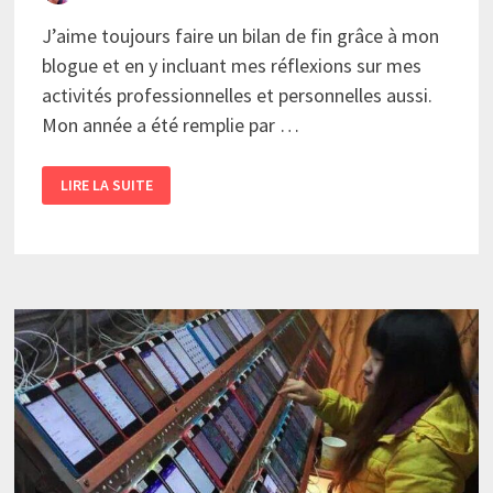
J’aime toujours faire un bilan de fin grâce à mon
blogue et en y incluant mes réflexions sur mes
activités professionnelles et personnelles aussi.
Mon année a été remplie par …
BILAN
LIRE LA SUITE
DE
FIN
D’ANNÉE
ET
CONSTATS
PERSONNELS
POUR
COMMENCER
2017…