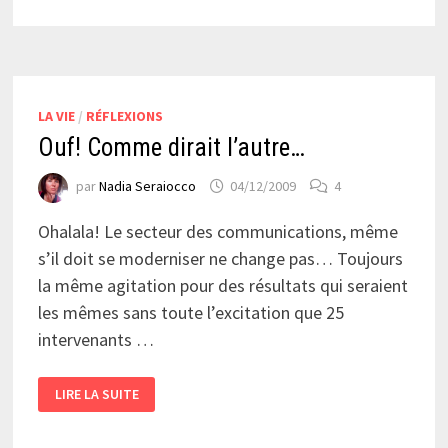
LA VIE
/
RÉFLEXIONS
Ouf! Comme dirait l’autre…
par
Nadia Seraiocco
04/12/2009
4
Ohalala! Le secteur des communications, même
s’il doit se moderniser ne change pas… Toujours
la même agitation pour des résultats qui seraient
les mêmes sans toute l’excitation que 25
intervenants …
OUF!
LIRE LA SUITE
COMME
DIRAIT
L’AUTRE…