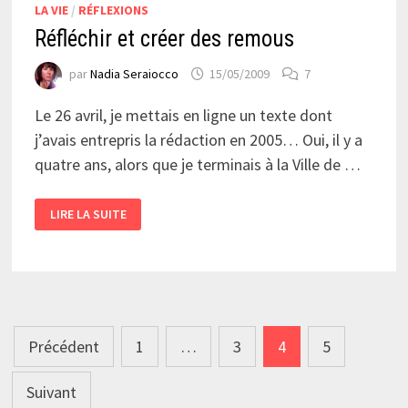
LA VIE
/
RÉFLEXIONS
Réfléchir et créer des remous
par
Nadia Seraiocco
15/05/2009
7
Le 26 avril, je mettais en ligne un texte dont
j’avais entrepris la rédaction en 2005… Oui, il y a
quatre ans, alors que je terminais à la Ville de …
RÉFLÉCHIR
LIRE LA SUITE
ET
CRÉER
DES
REMOUS
Pagination
Précédent
1
…
3
4
5
des
Suivant