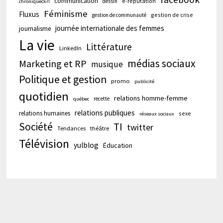
communication
e-réputation
dessin
chroniqueckrl
Féminisme
Fluxus
gestion de crise
gestion de communauté
journée internationale des femmes
journalisme
La vie
Littérature
LinkedIn
médias sociaux
Marketing et RP
musique
Politique et gestion
promo
publicité
quotidien
relations homme-femme
recette
québec
relations publiques
relations humaines
sexe
réseaux sociaux
Société
TI
twitter
Tendances
théâtre
Télévision
yulblog
Éducation