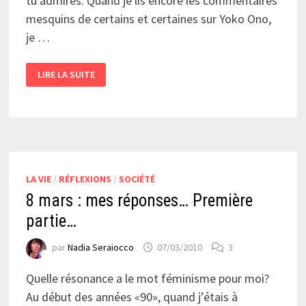
tu admires. Quand je lis encore les commentaires
mesquins de certains et certaines sur Yoko Ono,
je …
RÉFLEXIONS
LIRE LA SUITE
SUR
LE
8
MARS,
LA
SUITE…
LA VIE
/
RÉFLEXIONS
/
SOCIÉTÉ
8 mars : mes réponses… Première
partie…
par
Nadia Seraiocco
07/03/2010
3
Quelle résonance a le mot féminisme pour moi?
Au début des années «90», quand j’étais à