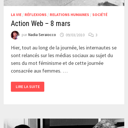
LA VIE
/
RÉFLEXIONS
/
RELATIONS HUMAINES
/
SOCIÉTÉ
Action Web – 8 mars
par
Nadia Seraiocco
09/03/2010
3
Hier, tout au long de la journée, les internautes se
sont relancés sur les médias sociaux au sujet du
sens du mot féminisme et de cette journée
consacrée aux femmes. …
ACTION
LIRE LA SUITE
WEB
–
8
MARS