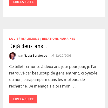
LIRE LA SUITE
AU
SPA
:
ESPACE
NOMAD
LA VIE
/
RÉFLEXIONS
/
RELATIONS HUMAINES
Déjà deux ans…
par
Nadia Seraiocco
22/12/2009
Ce billet remonte à deux ans jour pour jour, je l’ai
retrouvé car beaucoup de gens entrent, croyez-le
ou non, parapampam dans les moteurs de
recherche. Je menaçais alors mon …
DÉJÀ
LIRE LA SUITE
DEUX
ANS…