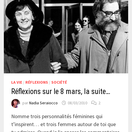
LA VIE
/
RÉFLEXIONS
/
SOCIÉTÉ
Réflexions sur le 8 mars, la suite…
par
Nadia Seraiocco
08/03/2010
2
Nomme trois personnalités féminines qui
t’inspirent… et trois femmes autour de toi que