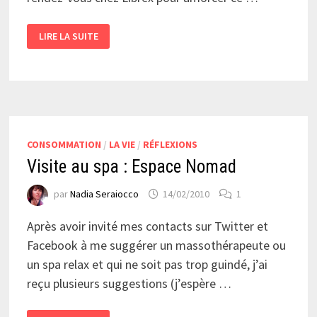
NOTRE
LIRE LA SUITE
LIVRE
SUR
LES
MÉDIAS
SOCIAUX
CONSOMMATION
/
LA VIE
/
RÉFLEXIONS
Visite au spa : Espace Nomad
par
Nadia Seraiocco
14/02/2010
1
Après avoir invité mes contacts sur Twitter et
Facebook à me suggérer un massothérapeute ou
un spa relax et qui ne soit pas trop guindé, j’ai
reçu plusieurs suggestions (j’espère …
VISITE