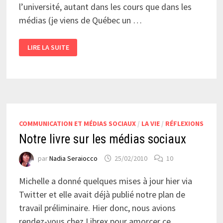
l’université, autant dans les cours que dans les
médias (je viens de Québec un …
8
LIRE LA SUITE
MARS
:
MES
RÉPONSES…
PREMIÈRE
PARTIE…
COMMUNICATION ET MÉDIAS SOCIAUX
/
LA VIE
/
RÉFLEXIONS
Notre livre sur les médias sociaux
par
Nadia Seraiocco
25/02/2010
10
Michelle a donné quelques mises à jour hier via
Twitter et elle avait déjà publié notre plan de
travail préliminaire. Hier donc, nous avions
rendez-vous chez Librex pour amorcer ce …