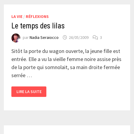
LA VIE
/
RÉFLEXIONS
Le temps des lilas
par
Nadia Seraiocco
26/05/2009
3
Sitôt la porte du wagon ouverte, la jeune fille est
entrée. Elle a vu la vieille femme noire assise près
de la porte qui somnolait, sa main droite fermée
serrée …
LE
LIRE LA SUITE
TEMPS
DES
LILAS