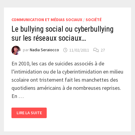
COMMUNICATION ET MÉDIAS SOCIAUX
/
SOCIÉTÉ
Le bullying social ou cyberbullying
sur les réseaux sociaux…
par
Nadia Seraiocco
11/02/2011
27
En 2010, les cas de suicides associés à de
l’intimidation ou de la cyberintimidation en milieu
scolaire ont tristement fait les manchettes des
quotidiens américains à de nombreuses reprises.
En …
LE
LIRE LA SUITE
BULLYING
SOCIAL
OU
CYBERBULLYING
SUR