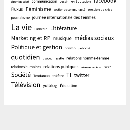
facebook
communication
e-réputation
dessin
chroniqueckrl
Féminisme
Fluxus
gestion de crise
gestion de communauté
journée internationale des femmes
journalisme
La vie
Littérature
LinkedIn
médias sociaux
Marketing et RP
musique
Politique et gestion
promo
publicité
quotidien
relations homme-femme
recette
québec
relations publiques
relations humaines
sexe
réseaux sociaux
Société
TI
twitter
Tendances
théâtre
Télévision
yulblog
Éducation