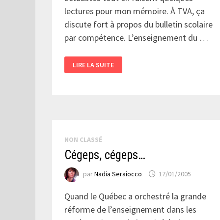
lectures pour mon mémoire. À TVA, ça
discute fort à propos du bulletin scolaire
par compétence. L’enseignement du …
PERTINENCE
LIRE LA SUITE
ET
SUFFISANCE
DES
IDÉES…
NON CLASSÉ
Cégeps, cégeps…
par
Nadia Seraiocco
17/01/2005
Quand le Québec a orchestré la grande
réforme de l’enseignement dans les