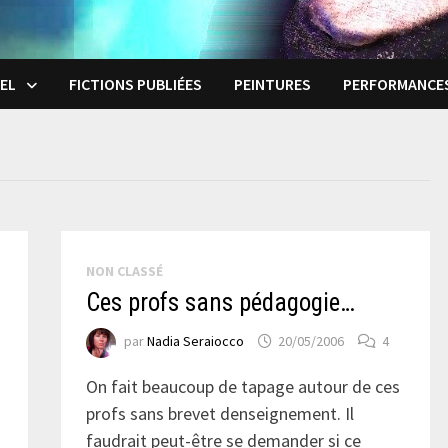
EL
FICTIONS PUBLIÉES
PEINTURES
PERFORMANCE
NON CLASSÉ
Ces profs sans pédagogie…
par
Nadia Seraiocco
20/05/2006
4
On fait beaucoup de tapage autour de ces
profs sans brevet denseignement. Il
faudrait peut-être se demander si ce