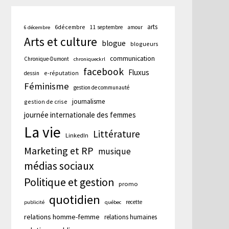
arts
6décembre
11 septembre
amour
6 décembre
Arts et culture
blogue
blogueurs
communication
Chronique-Dumont
chroniqueckrl
facebook
Fluxus
e-réputation
dessin
Féminisme
gestion de communauté
journalisme
gestion de crise
journée internationale des femmes
La vie
Littérature
LinkedIn
Marketing et RP
musique
médias sociaux
Politique et gestion
promo
quotidien
recette
publicité
québec
relations homme-femme
relations humaines