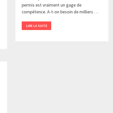
permis est vraiment un gage de
compétence. A-t-on besoin de milliers …
CES
LIRE LA SUITE
PROFS
SANS
PÉDAGOGIE…