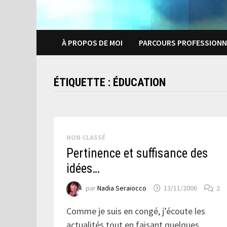
À PROPOS DE MOI
PARCOURS PROFESSIONN
ÉTIQUETTE :
ÉDUCATION
NON CLASSÉ
Pertinence et suffisance des
idées…
par
Nadia Seraiocco
13/11/2006
2
Comme je suis en congé, j’écoute les
actualités tout en faisant quelques