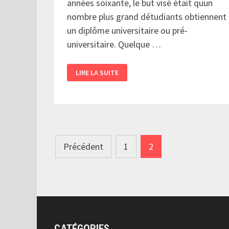
années soixante, le but visé était quun
nombre plus grand détudiants obtiennent
un diplôme universitaire ou pré-
universitaire. Quelque …
CÉGEPS,
LIRE LA SUITE
CÉGEPS…
Pagination
Précédent
1
2
des
publications
CATÉGORIES