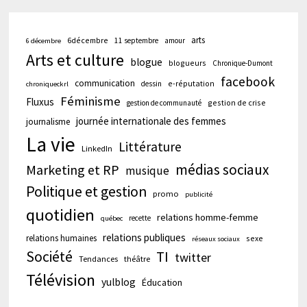
arts
6décembre
11 septembre
amour
6 décembre
Arts et culture
blogue
blogueurs
Chronique-Dumont
facebook
communication
e-réputation
dessin
chroniqueckrl
Féminisme
Fluxus
gestion de crise
gestion de communauté
journée internationale des femmes
journalisme
La vie
Littérature
LinkedIn
médias sociaux
Marketing et RP
musique
Politique et gestion
promo
publicité
quotidien
relations homme-femme
recette
québec
relations publiques
relations humaines
sexe
réseaux sociaux
Société
TI
twitter
Tendances
théâtre
Télévision
yulblog
Éducation