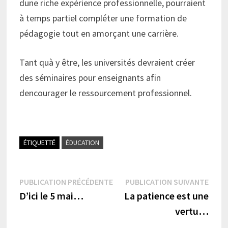
dune riche expérience professionnelle, pourraient
à temps partiel compléter une formation de
pédagogie tout en amorçant une carrière.
Tant quà y être, les universités devraient créer
des séminaires pour enseignants afin
dencourager le ressourcement professionnel.
ÉTIQUETTÉ
ÉDUCATION
Navigation
Publication
Publi
PUBLICATION PRÉCÉDENTE
PUBLICATION SUIVANTE
précédente :
suiva
D’ici le 5 mai…
La patience est une
de
vertu…
l’article