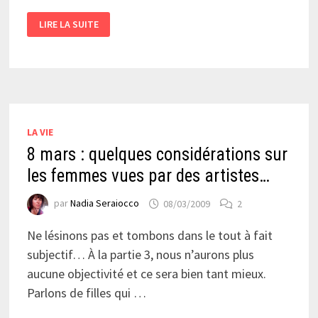
VOUS
LIRE LA SUITE
LES
FEMMES
LA VIE
8 mars : quelques considérations sur
les femmes vues par des artistes…
par
Nadia Seraiocco
08/03/2009
2
Ne lésinons pas et tombons dans le tout à fait
subjectif… À la partie 3, nous n’aurons plus
aucune objectivité et ce sera bien tant mieux.
Parlons de filles qui …