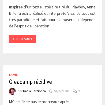
Inspirée d’un texte littéraire tiré du Playboy, Anna
Biller a écrit, réalisé et interprété Viva. Le tout est
très parodique et fait pour s’amuser aux dépends
de l’esprit de libération …
RIONS
LIRE LA SUITE
UN
PEU
:
VIVA
DE
ANNA
BILLER
LA VIE
Creacamp récidive
par
Nadia Seraiocco
08/04/2009
2
MC ne lâche pas le morceau : après