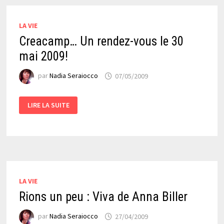
DES
CONVERSATIONS…
LA VIE
Creacamp… Un rendez-vous le 30
mai 2009!
par
Nadia Seraiocco
07/05/2009
CREACAMP…
LIRE LA SUITE
UN
RENDEZ-
VOUS
LE
30
MAI
2009!
LA VIE
Rions un peu : Viva de Anna Biller
par
Nadia Seraiocco
27/04/2009