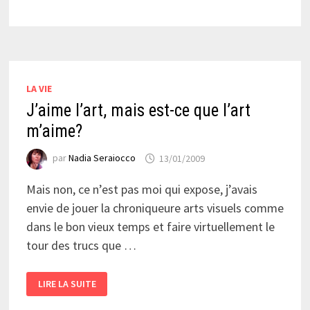
LES
DAMES
DU
TEMPS
JADIS
LA VIE
J’aime l’art, mais est-ce que l’art
m’aime?
par
Nadia Seraiocco
13/01/2009
Mais non, ce n’est pas moi qui expose, j’avais
envie de jouer la chroniqueure arts visuels comme
dans le bon vieux temps et faire virtuellement le
tour des trucs que …
J’AIME
LIRE LA SUITE
L’ART,
MAIS
EST-