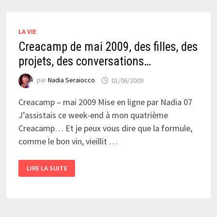
LA VIE
Creacamp de mai 2009, des filles, des
projets, des conversations…
par
Nadia Seraiocco
01/06/2009
Creacamp – mai 2009 Mise en ligne par Nadia 07
J’assistais ce week-end à mon quatrième
Creacamp… Et je peux vous dire que la formule,
comme le bon vin, vieillit …
CREACAMP
LIRE LA SUITE
DE
MAI
2009,
DES
FILLES,
DES
PROJETS,