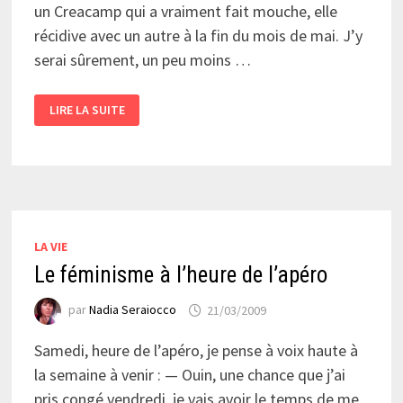
un Creacamp qui a vraiment fait mouche, elle
récidive avec un autre à la fin du mois de mai. J’y
serai sûrement, un peu moins …
CREACAMP
LIRE LA SUITE
RÉCIDIVE
LA VIE
Le féminisme à l’heure de l’apéro
par
Nadia Seraiocco
21/03/2009
Samedi, heure de l’apéro, je pense à voix haute à
la semaine à venir : — Ouin, une chance que j’ai
pris congé vendredi, je vais avoir le temps de me