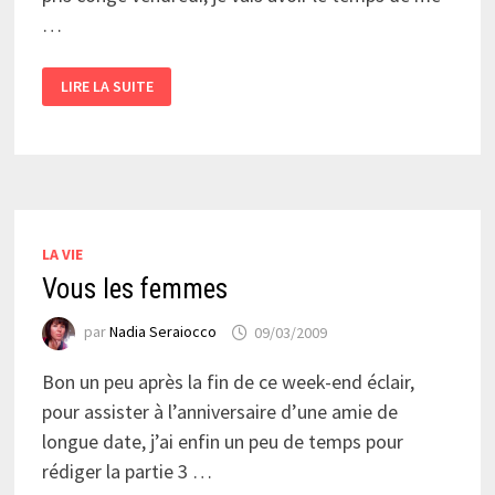
…
LE
LIRE LA SUITE
FÉMINISME
À
L’HEURE
DE
L’APÉRO
LA VIE
Vous les femmes
par
Nadia Seraiocco
09/03/2009
Bon un peu après la fin de ce week-end éclair,
pour assister à l’anniversaire d’une amie de
longue date, j’ai enfin un peu de temps pour
rédiger la partie 3 …