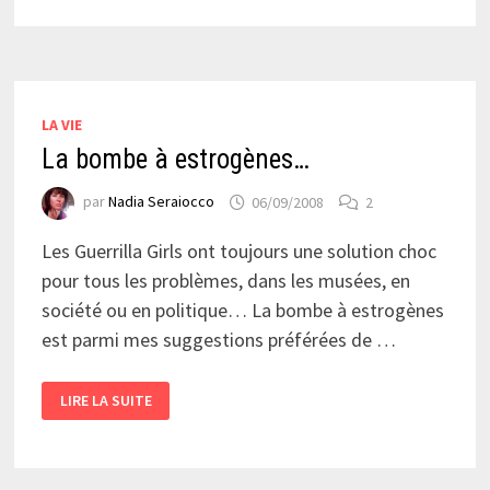
CE
QUE
L’ART
M’AIME?
LA VIE
La bombe à estrogènes…
par
Nadia Seraiocco
06/09/2008
2
Les Guerrilla Girls ont toujours une solution choc
pour tous les problèmes, dans les musées, en
société ou en politique… La bombe à estrogènes
est parmi mes suggestions préférées de …
LA
LIRE LA SUITE
BOMBE
À
ESTROGÈNES…