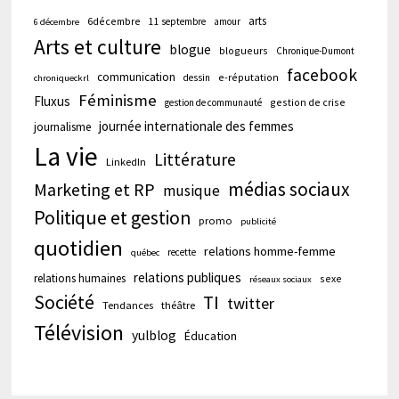
arts
6décembre
11 septembre
amour
6 décembre
Arts et culture
blogue
blogueurs
Chronique-Dumont
facebook
communication
e-réputation
dessin
chroniqueckrl
Féminisme
Fluxus
gestion de crise
gestion de communauté
journée internationale des femmes
journalisme
La vie
Littérature
LinkedIn
médias sociaux
Marketing et RP
musique
Politique et gestion
promo
publicité
quotidien
relations homme-femme
recette
québec
relations publiques
relations humaines
sexe
réseaux sociaux
Société
TI
twitter
Tendances
théâtre
Télévision
yulblog
Éducation