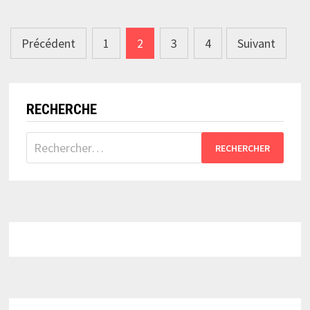
Pagination
Précédent
1
2
3
4
Suivant
des
publications
RECHERCHE
Rechercher :