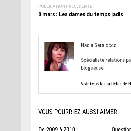
Navigation
Publication
PUBLICATION PRÉCÉDENTE
précédente :
8 mars : Les dames du temps jadis
de
l’article
Nadia Seraiocco
Spécialiste relations p
blogueuse
Voir tous les articles de
VOUS POURRIEZ AUSSI AIMER
De 2009 à 2010 :
Questio