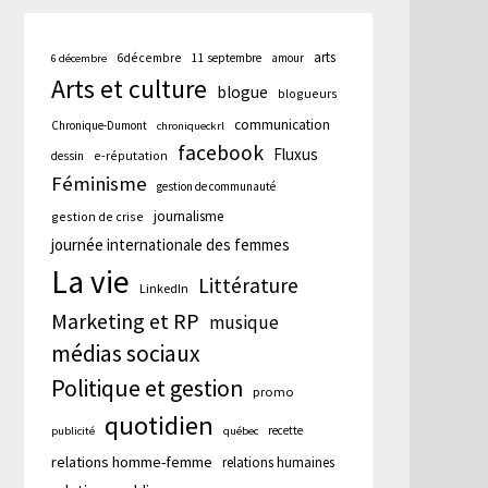
arts
6décembre
11 septembre
amour
6 décembre
Arts et culture
blogue
blogueurs
communication
Chronique-Dumont
chroniqueckrl
facebook
Fluxus
e-réputation
dessin
Féminisme
gestion de communauté
journalisme
gestion de crise
journée internationale des femmes
La vie
Littérature
LinkedIn
Marketing et RP
musique
médias sociaux
Politique et gestion
promo
quotidien
recette
publicité
québec
relations homme-femme
relations humaines