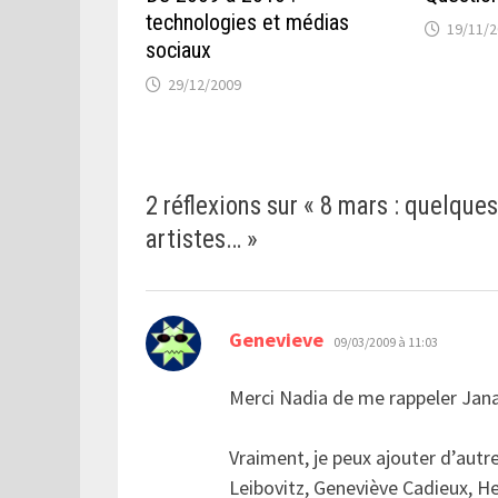
technologies et médias
19/11/
sociaux
29/12/2009
2 réflexions sur «
8 mars : quelques
artistes…
»
dit :
Genevieve
09/03/2009 à 11:03
Merci Nadia de me rappeler Jan
Vraiment, je peux ajouter d’autr
Leibovitz, Geneviève Cadieux, He