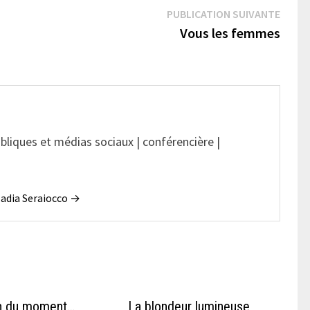
Publi
PUBLICATION SUIVANTE
suivan
Vous les femmes
ubliques et médias sociaux | conférencière |
 Nadia Seraiocco →
n du moment…
La blondeur lumineuse