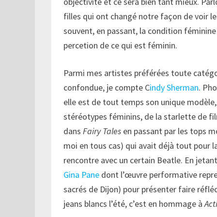
objectivité et ce sera bien tant mieux. Par
filles qui ont changé notre façon de voir le
souvent, en passant, la condition féminine
percetion de ce qui est féminin.
Parmi mes artistes préférées toute catég
confondue, je compte C
indy Sherman
. Ph
elle est de tout temps son unique modèle,
stéréotypes féminins, de la starlette de fi
dans
Fairy Tales
en passant par les tops mo
moi en tous cas) qui avait déjà tout pour la
rencontre avec un certain Beatle. En jetan
Gina Pane
dont l’œuvre performative repren
sacrés de Dijon) pour présenter faire réflé
jeans blancs l’été, c’est en hommage à
Act