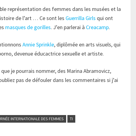
 faible représentation des femmes dans les musées et la
istoire de l’art … Ce sont les
Guerrilla Girls
qui ont
des
masques de gorilles
. J’en parlerai à
Creacamp
.
mentionnons
Annie Sprinkle
, diplômée en arts visuels, qui
orno, devenue éducactrice sexuelle et artiste.
tes que je pourrais nommer, des Marina Abramovicz,
’oubliez pas de défouler dans les commentaires si j’ai
RNÉE INTERNATIONALE DES FEMMES
TI