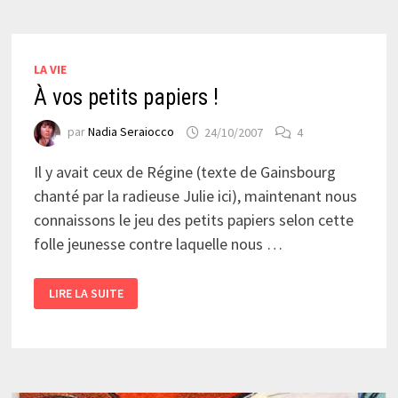
LES
RÉSEAUX
SOCIAUX…
LA VIE
À vos petits papiers !
par
Nadia Seraiocco
24/10/2007
4
Il y avait ceux de Régine (texte de Gainsbourg
chanté par la radieuse Julie ici), maintenant nous
connaissons le jeu des petits papiers selon cette
folle jeunesse contre laquelle nous …
À
LIRE LA SUITE
VOS
PETITS
PAPIERS
!