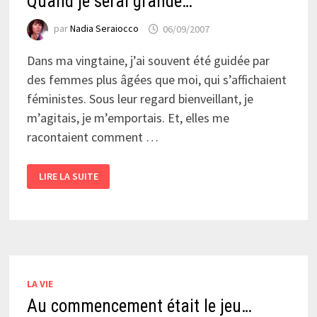
Quand je serai grande…
par
Nadia Seraiocco
06/09/2007
Dans ma vingtaine, j’ai souvent été guidée par
des femmes plus âgées que moi, qui s’affichaient
féministes. Sous leur regard bienveillant, je
m’agitais, je m’emportais. Et, elles me
racontaient comment …
QUAND
LIRE LA SUITE
JE
SERAI
GRANDE…
LA VIE
Au commencement était le jeu…