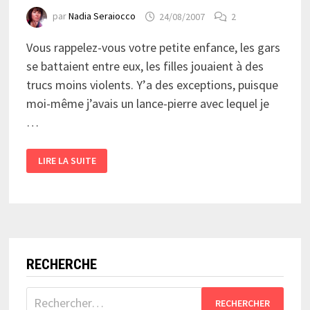
par
Nadia Seraiocco
24/08/2007
2
Vous rappelez-vous votre petite enfance, les gars
se battaient entre eux, les filles jouaient à des
trucs moins violents. Y’a des exceptions, puisque
moi-même j’avais un lance-pierre avec lequel je
…
AU
LIRE LA SUITE
COMMENCEMENT
ÉTAIT
LE
JEU…
RECHERCHE
Rechercher :