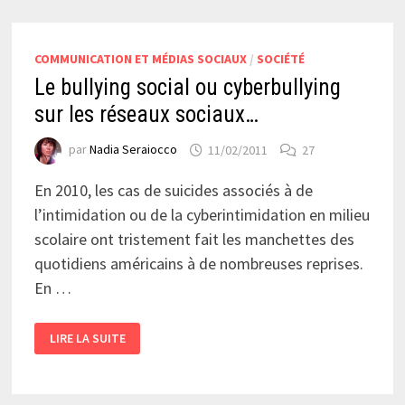
COMMUNICATION ET MÉDIAS SOCIAUX
/
SOCIÉTÉ
Le bullying social ou cyberbullying
sur les réseaux sociaux…
par
Nadia Seraiocco
11/02/2011
27
En 2010, les cas de suicides associés à de
l’intimidation ou de la cyberintimidation en milieu
scolaire ont tristement fait les manchettes des
quotidiens américains à de nombreuses reprises.
En …
LE
LIRE LA SUITE
BULLYING
SOCIAL
OU
CYBERBULLYING
SUR