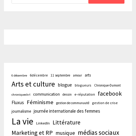
arts
6décembre
11 septembre
amour
6 décembre
Arts et culture
blogue
blogueurs
Chronique-Dumont
facebook
communication
e-réputation
dessin
chroniqueckrl
Féminisme
Fluxus
gestion de crise
gestion de communauté
journée internationale des femmes
journalisme
La vie
Littérature
LinkedIn
médias sociaux
Marketing et RP
musique