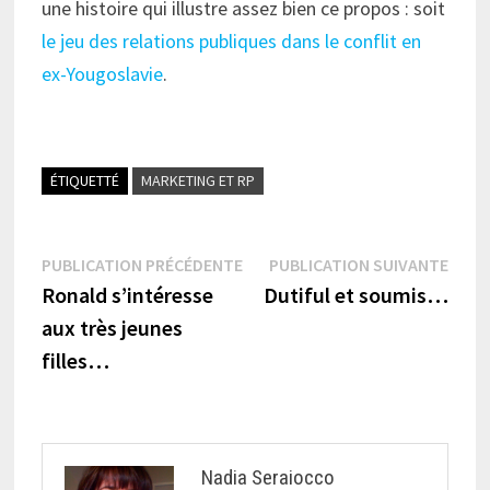
une histoire qui illustre assez bien ce propos : soit
le jeu des relations publiques dans le conflit en
ex-Yougoslavie
.
ÉTIQUETTÉ
MARKETING ET RP
Navigation
Publication
Publi
PUBLICATION PRÉCÉDENTE
PUBLICATION SUIVANTE
précédente :
suiva
Ronald s’intéresse
Dutiful et soumis…
de
aux très jeunes
l’article
filles…
Nadia Seraiocco