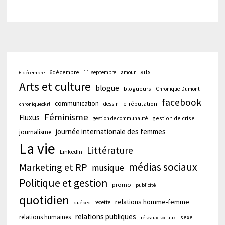
arts
6décembre
11 septembre
amour
6 décembre
Arts et culture
blogue
blogueurs
Chronique-Dumont
facebook
communication
e-réputation
dessin
chroniqueckrl
Féminisme
Fluxus
gestion de crise
gestion de communauté
journée internationale des femmes
journalisme
La vie
Littérature
LinkedIn
médias sociaux
Marketing et RP
musique
Politique et gestion
promo
publicité
quotidien
relations homme-femme
recette
québec
relations publiques
relations humaines
sexe
réseaux sociaux