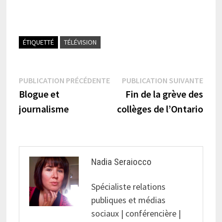
ÉTIQUETTÉ
TÉLÉVISION
Navigation
Publication
Publi
PUBLICATION PRÉCÉDENTE
PUBLICATION SUIVANTE
précédente :
suiva
Blogue et
Fin de la grève des
de
journalisme
collèges de l’Ontario
l’article
Nadia Seraiocco
Spécialiste relations
publiques et médias
sociaux | conférencière |