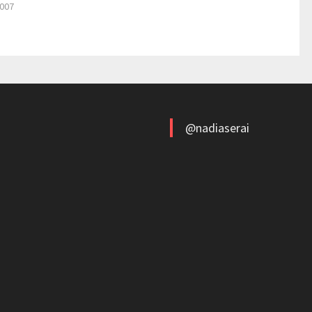
2007
@nadiaserai