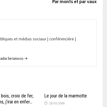
suivan
Par monts et par vaux
ubliques et médias sociaux | conférencière |
 Nadia Seraiocco →
 bois, croix de fer,
Le jour de la marmotte
s, j’irai en enfer…
28/03/2008