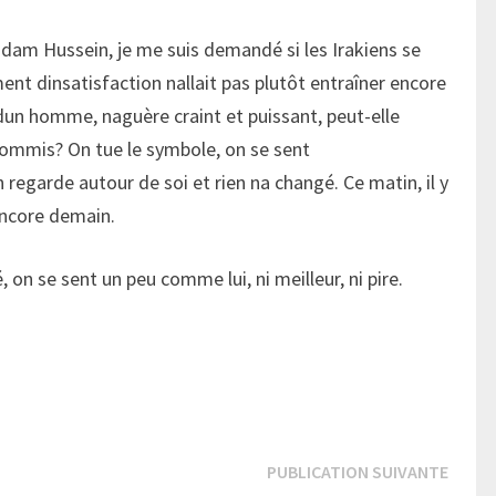
addam Hussein, je me suis demandé si les Irakiens se
ent dinsatisfaction nallait pas plutôt entraîner encore
 dun homme, naguère craint et puissant, peut-elle
a commis? On tue le symbole, on se sent
regarde autour de soi et rien na changé. Ce matin, il y
 encore demain.
, on se sent un peu comme lui, ni meilleur, ni pire.
Publi
PUBLICATION SUIVANTE