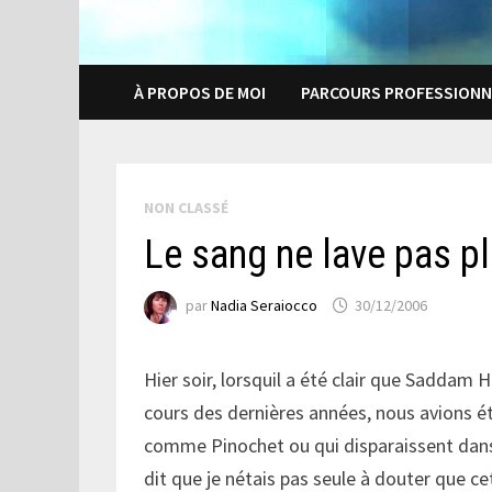
À PROPOS DE MOI
PARCOURS PROFESSIONN
NON CLASSÉ
Le sang ne lave pas pl
par
Nadia Seraiocco
30/12/2006
Hier soir, lorsquil a été clair que Saddam Hu
cours des dernières années, nous avions été
comme Pinochet ou qui disparaissent dans
dit que je nétais pas seule à douter que 