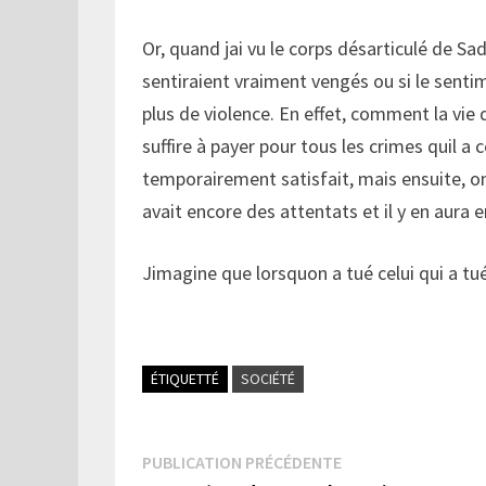
Or, quand jai vu le corps désarticulé de S
sentiraient vraiment vengés ou si le sentim
plus de violence. En effet, comment la vie
suffire à payer pour tous les crimes quil 
temporairement satisfait, mais ensuite, on 
avait encore des attentats et il y en aura
Jimagine que lorsquon a tué celui qui a tué
ÉTIQUETTÉ
SOCIÉTÉ
Navigation
Publication
PUBLICATION PRÉCÉDENTE