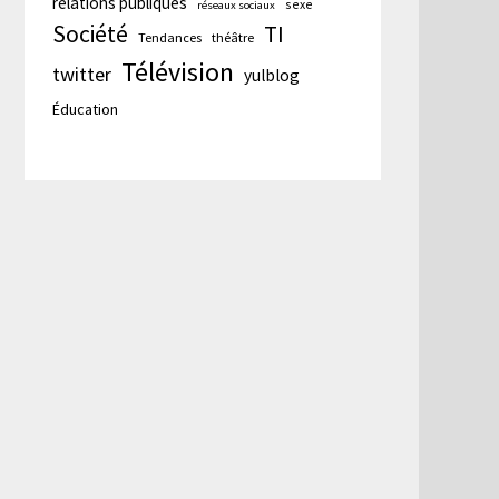
te :
relations publiques
sexe
réseaux sociaux
Société
TI
Tendances
théâtre
Télévision
twitter
yulblog
Éducation