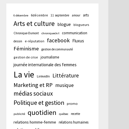
arts
6décembre
11 septembre
amour
6 décembre
Arts et culture
blogue
blogueurs
communication
Chronique-Dumont
chroniqueckrl
facebook
Fluxus
e-réputation
dessin
Féminisme
gestion de communauté
journalisme
gestion de crise
journée internationale des femmes
La vie
Littérature
LinkedIn
Marketing et RP
musique
médias sociaux
Politique et gestion
promo
quotidien
recette
publicité
québec
cation
relations homme-femme
relations humaines