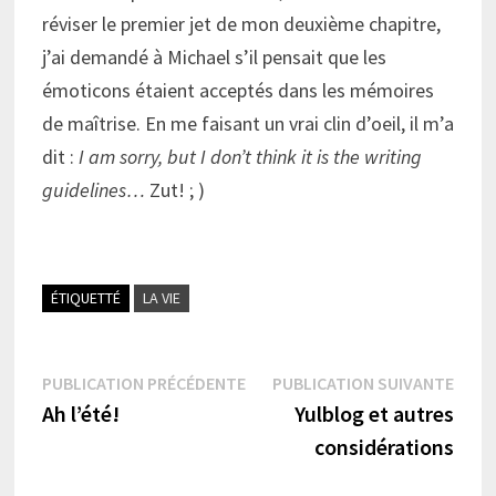
réviser le premier jet de mon deuxième chapitre,
j’ai demandé à Michael s’il pensait que les
émoticons étaient acceptés dans les mémoires
de maîtrise. En me faisant un vrai clin d’oeil, il m’a
dit :
I am sorry, but I don’t think it is the writing
guidelines…
Zut! ; )
ÉTIQUETTÉ
LA VIE
Navigation
Publication
Publi
PUBLICATION PRÉCÉDENTE
PUBLICATION SUIVANTE
précédente :
suiva
Ah l’été!
Yulblog et autres
de
considérations
l’article