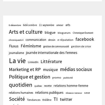
arts
6décembre
11 septembre
amour
6 décembre
Arts et culture
blogue
blogueurs
Chronique-Dumont
facebook
communication
e-réputation
dessin
chroniqueckrl
Féminisme
Fluxus
gestion de crise
gestion de communauté
journée internationale des femmes
journalisme
La vie
Littérature
LinkedIn
médias sociaux
Marketing et RP
musique
Politique et gestion
promo
publicité
quotidien
relations homme-femme
recette
québec
relations publiques
relations humaines
sexe
réseaux sociaux
Société
TI
twitter
Tendances
théâtre