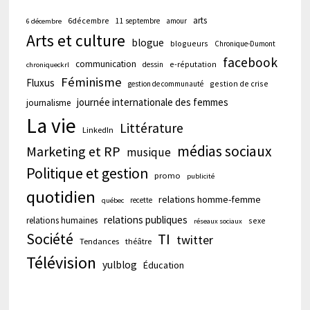
arts
6décembre
11 septembre
amour
6 décembre
Arts et culture
blogue
blogueurs
Chronique-Dumont
facebook
communication
e-réputation
dessin
chroniqueckrl
Féminisme
Fluxus
gestion de crise
gestion de communauté
journée internationale des femmes
journalisme
La vie
Littérature
LinkedIn
médias sociaux
Marketing et RP
musique
Politique et gestion
promo
publicité
quotidien
relations homme-femme
recette
québec
relations publiques
relations humaines
sexe
réseaux sociaux
Société
TI
twitter
Tendances
théâtre
Télévision
yulblog
Éducation