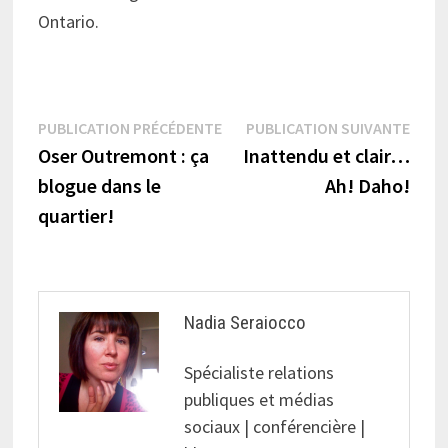
Ontario.
Navigation
Publication
Publi
PUBLICATION PRÉCÉDENTE
PUBLICATION SUIVANTE
précédente :
suiva
Oser Outremont : ça
Inattendu et clair…
de
blogue dans le
Ah! Daho!
l’article
quartier!
Nadia Seraiocco
Spécialiste relations
publiques et médias
sociaux | conférencière |