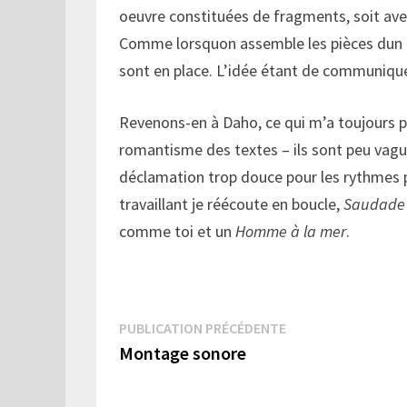
oeuvre constituées de fragments, soit av
Comme lorsquon assemble les pièces dun
sont en place. L’idée étant de communiqu
Revenons-en à Daho, ce qui m’a toujours p
romantisme des textes – ils sont peu vague
déclamation trop douce pour les rythmes p
travaillant je réécoute en boucle,
Saudade
comme toi et un
Homme à la mer
.
Navigation
Publication
PUBLICATION PRÉCÉDENTE
précédente :
Montage sonore
de
l’article