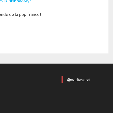
h?v=GpNK5a8KlyE
onde de la pop franco!
@nadiaserai