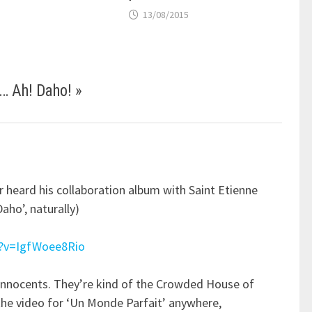
13/08/2015
r… Ah! Daho!
»
er heard his collaboration album with Saint Etienne
aho’, naturally)
h?v=IgfWoee8Rio
s Innocents. They’re kind of the Crowded House of
d the video for ‘Un Monde Parfait’ anywhere,