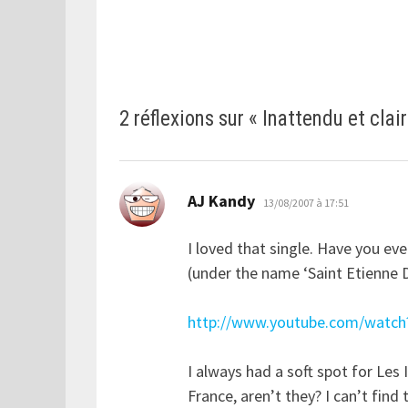
2 réflexions sur «
Inattendu et clai
dit :
AJ Kandy
13/08/2007 à 17:51
I loved that single. Have you ev
(under the name ‘Saint Etienne D
http://www.youtube.com/watc
I always had a soft spot for Le
France, aren’t they? I can’t fin