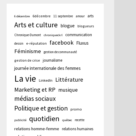
arts
6décembre
11 septembre
amour
6 décembre
Arts et culture
blogue
blogueurs
communication
Chronique-Dumont
chroniqueckrl
facebook
Fluxus
e-réputation
dessin
Féminisme
gestion de communauté
journalisme
gestion de crise
journée internationale des femmes
La vie
Littérature
LinkedIn
Marketing et RP
musique
médias sociaux
Politique et gestion
cation
promo
te :
quotidien
recette
publicité
québec
relations homme-femme
relations humaines