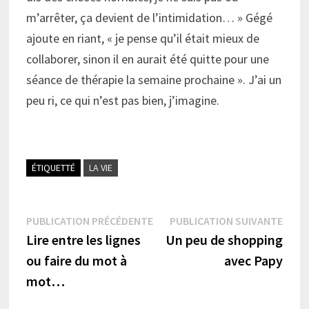
m’arrêter, ça devient de l’intimidation… » Gégé
ajoute en riant, « je pense qu’il était mieux de
collaborer, sinon il en aurait été quitte pour une
séance de thérapie la semaine prochaine ». J’ai un
peu ri, ce qui n’est pas bien, j’imagine.
ÉTIQUETTÉ
LA VIE
Navigation
Publication
Publi
PUBLICATION PRÉCÉDENTE
PUBLICATION SUIVANTE
précédente :
suiva
Lire entre les lignes
Un peu de shopping
de
ou faire du mot à
avec Papy
l’article
mot…