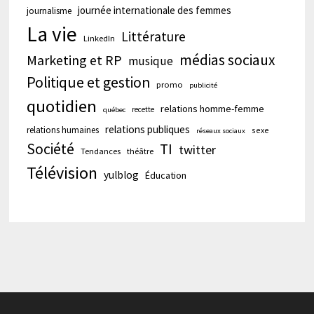
journée internationale des femmes
journalisme
La vie
Littérature
LinkedIn
médias sociaux
Marketing et RP
musique
Politique et gestion
promo
publicité
quotidien
relations homme-femme
recette
québec
relations publiques
relations humaines
sexe
réseaux sociaux
Société
TI
twitter
Tendances
théâtre
Télévision
yulblog
Éducation