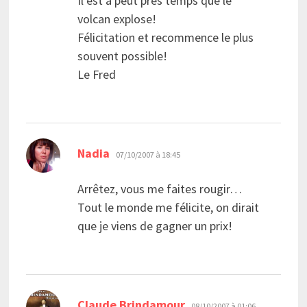
Il est a peut près temps que le
volcan explose!
Félicitation et recommence le plus
souvent possible!
Le Fred
dit :
Nadia
07/10/2007 à 18:45
Arrêtez, vous me faites rougir…
Tout le monde me félicite, on dirait
que je viens de gagner un prix!
dit :
Claude Brindamour
08/10/2007 à 01:06