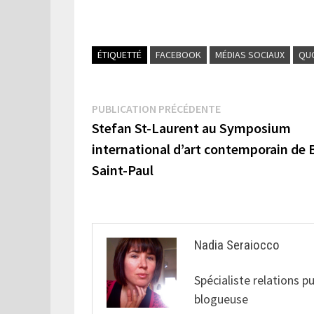
ÉTIQUETTÉ
FACEBOOK
MÉDIAS SOCIAUX
QUO
Navigation
Publication
PUBLICATION PRÉCÉDENTE
précédente :
Stefan St-Laurent au Symposium
de
international d’art contemporain de 
l’article
Saint-Paul
Nadia Seraiocco
Spécialiste relations p
blogueuse