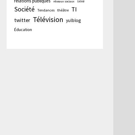
relations publiques
sexe
réseaux sociaux
Société
TI
Tendances
théâtre
Télévision
twitter
yulblog
Éducation
cation
te :