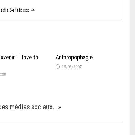
 Nadia Seraiocco →
uvenir : I love to
Anthropophagie
16/08/2007
2008
des médias sociaux…
»