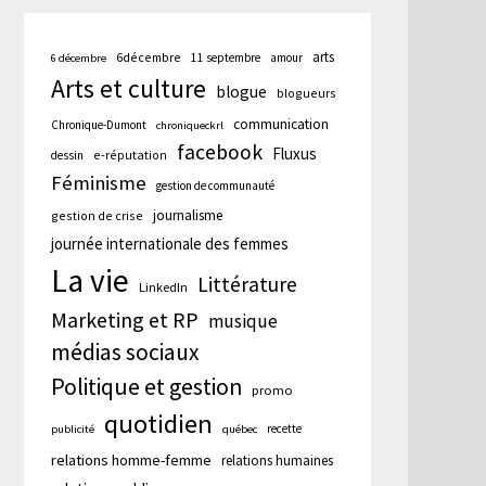
arts
6décembre
11 septembre
amour
6 décembre
Arts et culture
blogue
blogueurs
communication
Chronique-Dumont
chroniqueckrl
facebook
Fluxus
e-réputation
dessin
Féminisme
gestion de communauté
journalisme
gestion de crise
journée internationale des femmes
La vie
Littérature
LinkedIn
Marketing et RP
musique
médias sociaux
Politique et gestion
promo
quotidien
recette
publicité
québec
relations homme-femme
relations humaines