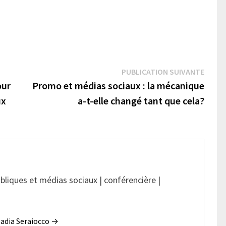
Publi
PUBLICATION SUIVANTE
suivan
our
Promo et médias sociaux : la mécanique
ux
a-t-elle changé tant que cela?
ubliques et médias sociaux | conférencière |
 Nadia Seraiocco →