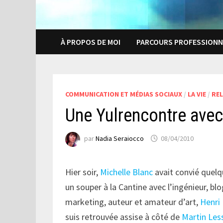
À PROPOS DE MOI
PARCOURS PROFESSIONN
COMMUNICATION ET MÉDIAS SOCIAUX
/
LA VIE
/
RE
Une Yulrencontre ave
par
Nadia Seraiocco
08/04/2010
Hier soir,
Michelle Blanc
avait convié quelq
un souper à la Cantine avec l’ingénieur, bl
marketing, auteur et amateur d’art,
Henri
suis retrouvée assise à côté de
Martin Les