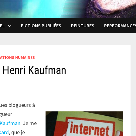
EL
FICTIONS PUBLIÉES
PEINTURES
PERFORMANCE
LATIONS HUMAINES
c Henri Kaufman
ues blogueurs à
ogueur
 Kaufman
. Je me
sard
, que je