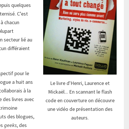
puis quelques
ternisé. C’est
 à chacun
plupart
n secteur lié au
cun différaient
pectif pour le
ogue a huit ans
Le livre d'Henri, Laurence et
collaborais à la
Mickaël... En scannant le flash
e des livres avec
code en couverture on découvre
trimoine
une vidéo de présentation des
uts des blogues,
auteurs.
es
geeks
, des