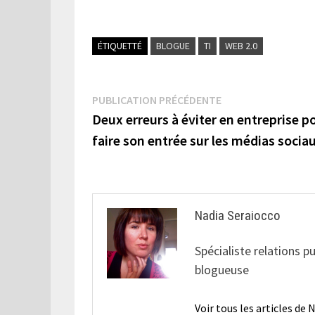
ÉTIQUETTÉ
BLOGUE
TI
WEB 2.0
Navigation
Publication
PUBLICATION PRÉCÉDENTE
précédente :
Deux erreurs à éviter en entreprise p
de
faire son entrée sur les médias socia
l’article
Nadia Seraiocco
Spécialiste relations p
blogueuse
Voir tous les articles de