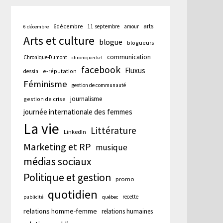
arts
6décembre
11 septembre
amour
6 décembre
Arts et culture
blogue
blogueurs
communication
Chronique-Dumont
chroniqueckrl
facebook
Fluxus
e-réputation
dessin
Féminisme
gestion de communauté
journalisme
gestion de crise
journée internationale des femmes
La vie
Littérature
LinkedIn
Marketing et RP
musique
médias sociaux
Politique et gestion
promo
quotidien
recette
publicité
québec
relations homme-femme
relations humaines