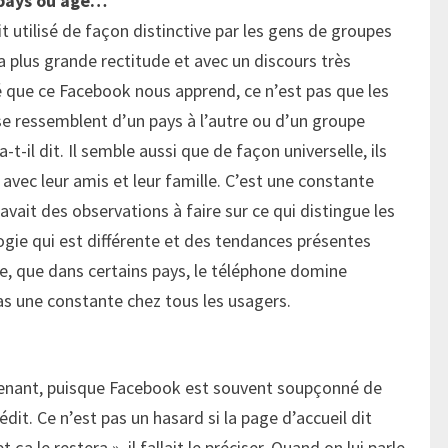
 pays ou âge…
 utilisé de façon distinctive par les gens de groupes
la plus grande rectitude et avec un discours très
é que ce Facebook nous apprend, ce n’est pas que les
se ressemblent d’un pays à l’autre ou d’un groupe
-t-il dit. Il semble aussi que de façon universelle, ils
 avec leur amis et leur famille. C’est une constante
y avait des observations à faire sur ce qui distingue les
ologie qui est différente et des tendances présentes
ple, que dans certains pays, le téléphone domine
as une constante chez tous les usagers.
prenant, puisque Facebook est souvent soupçonné de
dit. Ce n’est pas un hasard si la page d’accueil dit
ça le restera », il fallait le préciser. Quand on lui parle