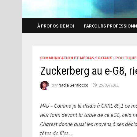
À PROPOS DE MOI
PARCOURS PROFESSIONN
COMMUNICATION ET MÉDIAS SOCIAUX
/
POLITIQUE
Zuckerberg au e-G8, r
par
Nadia Seraiocco
25/05/2011
MAJ – Comme je le disais à CKRL 89,1 ce ma
leur faim devant la table de ce eG8, cela
Charest donne aussi les moyens à ses déci
têtes de files…