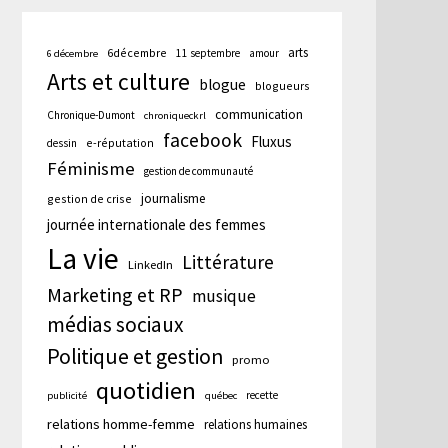
arts
6décembre
11 septembre
amour
6 décembre
Arts et culture
blogue
blogueurs
communication
Chronique-Dumont
chroniqueckrl
facebook
Fluxus
e-réputation
dessin
Féminisme
gestion de communauté
journalisme
gestion de crise
journée internationale des femmes
La vie
Littérature
LinkedIn
Marketing et RP
musique
médias sociaux
Politique et gestion
promo
quotidien
recette
publicité
québec
relations homme-femme
relations humaines