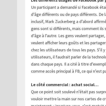
Les différents usages de Facebook par
Un participant a demandé si Facebook était
d’âge différents ou de pays différents. De 
inclusif, Mark Zuckerberg a d’abord affirm
gens sont si différents, mais comment ils 
d’âge à l’autre. Les gens veulent partager, a
veulent afficher leurs goûts et les partager
chez les utilisateurs de tous les pays. S’il 
utilisateurs, il faudrait parler de la techn
dans chaque pays. Il a cité à titre d’exem
comme accès principal à FB, ce qui n’est p
Le côté commercial : achat social…
Que ce point soit soulevé n’était pas sur
vouloir mettre la main sur nos cartes de cré
maintenant « inscrivez-vous, c’est gratuit et 