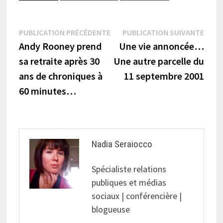
Navigation
Publication
Publi
PUBLICATION PRÉCÉDENTE
PUBLICATION SUIVANTE
précédente :
suiva
Andy Rooney prend
Une vie annoncée…
de
sa retraite après 30
Une autre parcelle du
l’article
ans de chroniques à
11 septembre 2001
60 minutes…
Nadia Seraiocco
Spécialiste relations
publiques et médias
sociaux | conférencière |
blogueuse