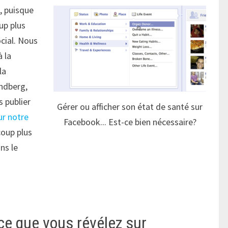
, puisque
up plus
ocial. Nous
à la
la
andberg,
 publier
Gérer ou afficher son état de santé sur
ur notre
Facebook... Est-ce bien nécessaire?
coup plus
ns le
ce que vous révélez sur