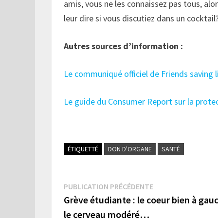
amis, vous ne les connaissez pas tous, alo
leur dire si vous discutiez dans un cocktail
Autres sources d’information :
Le communiqué officiel de Friends saving 
Le guide du Consumer Report sur la protec
ÉTIQUETTÉ
DON D'ORGANE
SANTÉ
Navigation
Publication
PUBLICATION PRÉCÉDENTE
précédente :
Grève étudiante : le coeur bien à gau
de
le cerveau modéré…