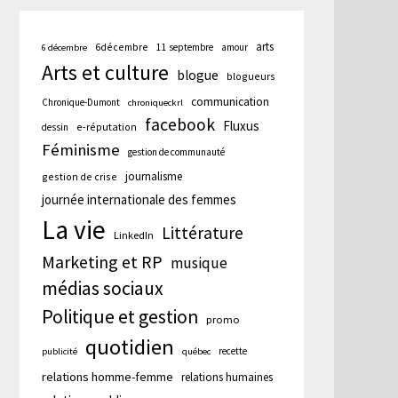
arts
6décembre
11 septembre
amour
6 décembre
Arts et culture
blogue
blogueurs
communication
Chronique-Dumont
chroniqueckrl
facebook
Fluxus
e-réputation
dessin
Féminisme
gestion de communauté
journalisme
gestion de crise
journée internationale des femmes
La vie
Littérature
LinkedIn
Marketing et RP
musique
médias sociaux
Politique et gestion
promo
quotidien
recette
publicité
québec
relations homme-femme
relations humaines