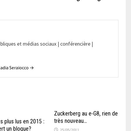
ubliques et médias sociaux | conférencière |
 Nadia Seraiocco →
Zuckerberg au e-G8, rien de
très nouveau…
es plus lus en 2015 :
ert un blogue?
25/05/2011