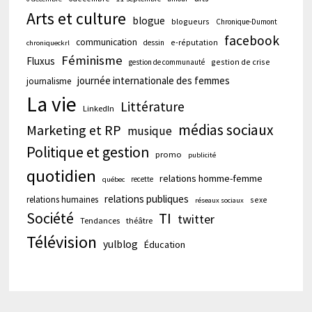
Arts et culture
blogue
blogueurs
Chronique-Dumont
facebook
communication
e-réputation
dessin
chroniqueckrl
Féminisme
Fluxus
gestion de crise
gestion de communauté
journée internationale des femmes
journalisme
La vie
Littérature
LinkedIn
médias sociaux
Marketing et RP
musique
Politique et gestion
promo
publicité
quotidien
relations homme-femme
recette
québec
relations publiques
relations humaines
sexe
réseaux sociaux
Société
TI
twitter
Tendances
théâtre
Télévision
yulblog
Éducation