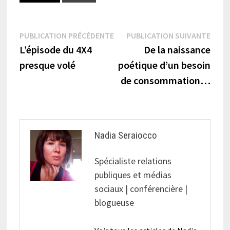
Navigation
Publication
Publi
PUBLICATION PRÉCÉDENTE
PUBLICATION SUIVANTE
précédente :
suiva
L’épisode du 4X4
De la naissance
de
presque volé
poétique d’un besoin
l’article
de consommation…
Nadia Seraiocco
Spécialiste relations
publiques et médias
sociaux | conférencière |
blogueuse