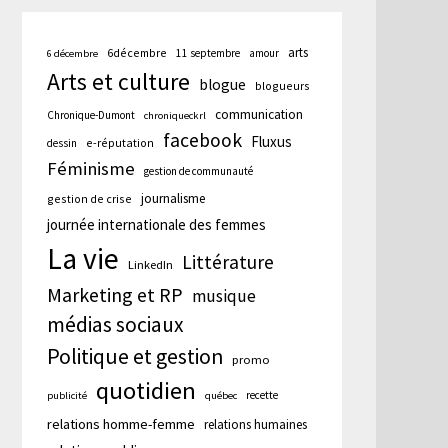
arts
6décembre
11 septembre
amour
6 décembre
Arts et culture
blogue
blogueurs
cation
communication
Chronique-Dumont
chroniqueckrl
te :
facebook
Fluxus
e-réputation
dessin
Féminisme
gestion de communauté
journalisme
gestion de crise
journée internationale des femmes
La vie
Littérature
LinkedIn
Marketing et RP
musique
médias sociaux
Politique et gestion
promo
quotidien
recette
publicité
québec
relations homme-femme
relations humaines