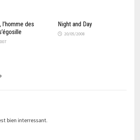
, l’homme des
Night and Day
s’égosille
20/05/2008
2007
»
st bien interressant.