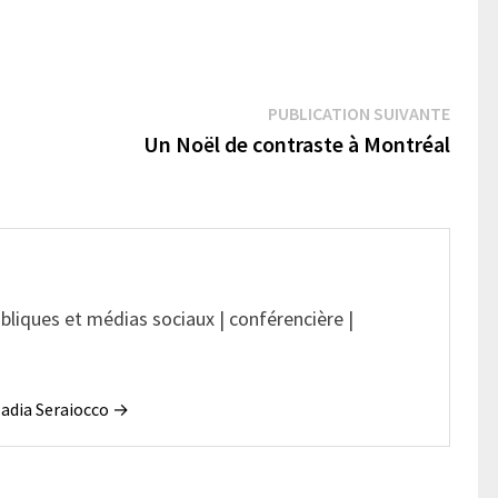
Publi
PUBLICATION SUIVANTE
suivan
Un Noël de contraste à Montréal
ubliques et médias sociaux | conférencière |
 Nadia Seraiocco →