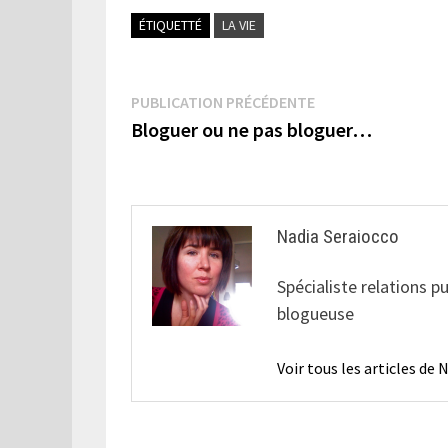
ÉTIQUETTÉ
LA VIE
Navigation
Publication
PUBLICATION PRÉCÉDENTE
précédente :
Bloguer ou ne pas bloguer…
de
l’article
Nadia Seraiocco
Spécialiste relations p
blogueuse
Voir tous les articles de