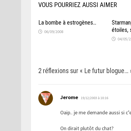
VOUS POURRIEZ AUSSI AIMER
La bombe à estrogènes…
Starman
étoiles, 
06/09/2008
04/05/
2 réflexions sur «
Le futur blogue…
dit :
Jerome
19/12/2003 à 10:16
Oaip.. je me demande aussi si c’e
On dirait plutôt du chat?