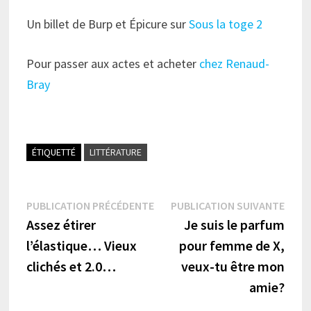
Un billet de Burp et Épicure sur
Sous la toge 2
Pour passer aux actes et acheter
chez Renaud-
Bray
ÉTIQUETTÉ
LITTÉRATURE
Navigation
Publication
Publi
PUBLICATION PRÉCÉDENTE
PUBLICATION SUIVANTE
précédente :
suiva
Assez étirer
Je suis le parfum
de
l’élastique… Vieux
pour femme de X,
l’article
clichés et 2.0…
veux-tu être mon
amie?