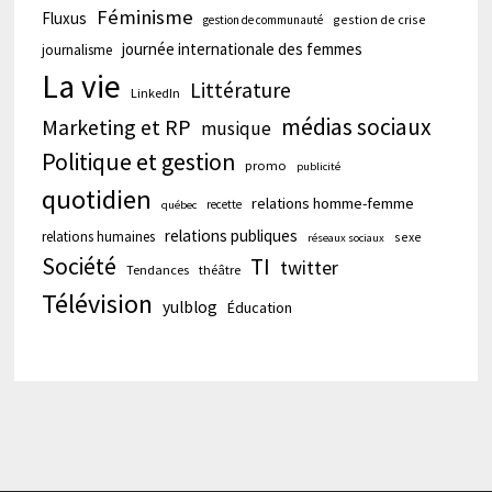
Féminisme
Fluxus
gestion de crise
gestion de communauté
journée internationale des femmes
journalisme
La vie
Littérature
LinkedIn
médias sociaux
Marketing et RP
musique
Politique et gestion
promo
publicité
quotidien
relations homme-femme
recette
québec
relations publiques
relations humaines
sexe
réseaux sociaux
Société
TI
twitter
Tendances
théâtre
Télévision
yulblog
Éducation