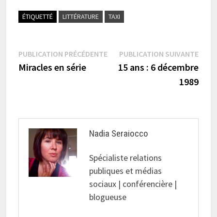
ÉTIQUETTÉ
LITTÉRATURE
TAXI
Navigation
Publication
Publi
PUBLICATION PRÉCÉDENTE
PUBLICATION SUIVANTE
précédente :
suiva
Miracles en série
15 ans : 6 décembre
de
1989
l’article
Nadia Seraiocco
Spécialiste relations
publiques et médias
sociaux | conférencière |
blogueuse