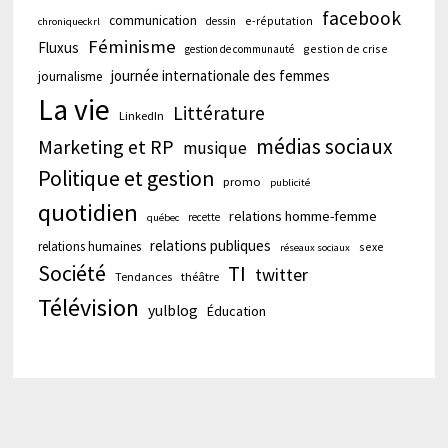
facebook
communication
e-réputation
dessin
chroniqueckrl
Féminisme
Fluxus
gestion de crise
gestion de communauté
journée internationale des femmes
journalisme
La vie
Littérature
LinkedIn
médias sociaux
Marketing et RP
musique
Politique et gestion
promo
publicité
quotidien
relations homme-femme
recette
québec
relations publiques
relations humaines
sexe
réseaux sociaux
Société
TI
twitter
Tendances
théâtre
Télévision
yulblog
Éducation