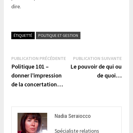
dire.
ÉTIQUETTÉ
POLITIQUE ET GESTION
Navigation
Publication
Publi
PUBLICATION PRÉCÉDENTE
PUBLICATION SUIVANTE
précédente :
suiva
Politique 101 –
Le pouvoir de qui ou
de
donner l’impression
de quoi…
l’article
de la concertation…
Nadia Seraiocco
Spécialiste relations