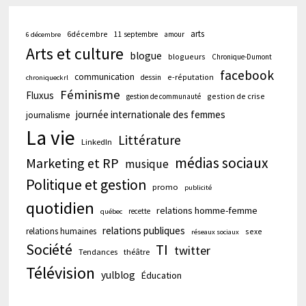
arts
6décembre
11 septembre
amour
6 décembre
Arts et culture
blogue
blogueurs
Chronique-Dumont
facebook
communication
e-réputation
dessin
chroniqueckrl
Féminisme
Fluxus
gestion de crise
gestion de communauté
journée internationale des femmes
journalisme
La vie
Littérature
LinkedIn
médias sociaux
Marketing et RP
musique
Politique et gestion
promo
publicité
quotidien
relations homme-femme
recette
québec
relations publiques
relations humaines
sexe
réseaux sociaux
Société
TI
twitter
Tendances
théâtre
Télévision
yulblog
Éducation