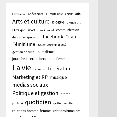
arts
6décembre
11 septembre
amour
6 décembre
Arts et culture
blogue
blogueurs
communication
Chronique-Dumont
chroniqueckrl
cation
facebook
Fluxus
e-réputation
dessin
te :
Féminisme
gestion de communauté
journalisme
gestion de crise
journée internationale des femmes
La vie
Littérature
LinkedIn
Marketing et RP
musique
médias sociaux
Politique et gestion
promo
quotidien
recette
publicité
québec
relations homme-femme
relations humaines