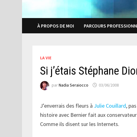
À PROPOS DE MOI
PARCOURS PROFESSIONN
LA VIE
Si j’étais Stéphane Dio
par
Nadia Seraiocco
03/06/2008
J’enverrais des fleurs à
Julie Couillard
, pa
histoire avec Bernier fait aux conservate
Comme ils disent sur les Internets.