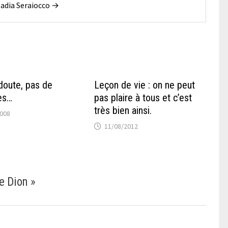
 Nadia Seraiocco →
doute, pas de
Leçon de vie : on ne peut
es…
pas plaire à tous et c’est
très bien ainsi.
2008
11/08/2012
ne Dion
»