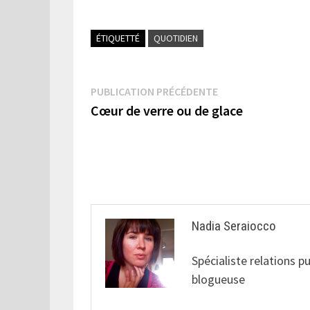
ÉTIQUETTÉ
QUOTIDIEN
Navigation
Publication
PUBLICATION PRÉCÉDENTE
précédente :
Cœur de verre ou de glace
de
l’article
Nadia Seraiocco
Spécialiste relations p
blogueuse