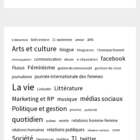
arts
6décembre
11 septembre
amour
6 décembre
Arts et culture
blogue
blogueurs
Chronique-Dumont
facebook
communication
e-réputation
dessin
chroniqueckrl
Féminisme
Fluxus
gestion de crise
gestion de communauté
journée internationale des femmes
journalisme
La vie
Littérature
LinkedIn
médias sociaux
Marketing et RP
musique
Politique et gestion
promo
publicité
quotidien
relations homme-femme
recette
québec
relations publiques
relations humaines
sexe
réseaux sociaux
Société
TI
twitter
Tendances
théâtre