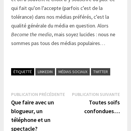
qui fait qu’on l’accepte (parfois c’est de la
tolérance) dans nos médias préférés, c’est la
qualité générale du média en question. Alors
Become the media
, mais soyez lucides : nous ne
sommes pas tous des médias populaires…
ÉTIQUETTÉ
LINKEDIN
MÉDIAS SOCIAUX
TWITTER
Navigation
Publication
Publi
PUBLICATION PRÉCÉDENTE
PUBLICATION SUIVANTE
précédente :
suiva
Que faire avec un
Toutes soifs
de
blogueur, un
confondues…
l’article
téléphone et un
spectacle?