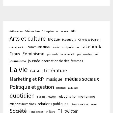
arts
6décembre
11 septembre
amour
6 décembre
Arts et culture
blogue
blogueurs
Chronique-Dumont
facebook
communication
e-réputation
dessin
chroniqueckrl
Féminisme
Fluxus
gestion de crise
gestion de communauté
journée internationale des femmes
journalisme
La vie
Littérature
LinkedIn
médias sociaux
Marketing et RP
musique
Politique et gestion
promo
publicité
quotidien
relations homme-femme
recette
québec
relations publiques
relations humaines
sexe
réseaux sociaux
Société
TI
twitter
Tendances
théâtre