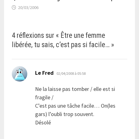
20/03/2006
4 réflexions sur «
Être une femme
libérée, tu sais, c’est pas si facile…
»
dit :
Le Fred
02/04/2008 à 05:58
Ne la laisse pas tomber / elle est si
fragile /
C’est pas une tâche facile… On(les
gars) l’oubli trop souvent.
Désolé