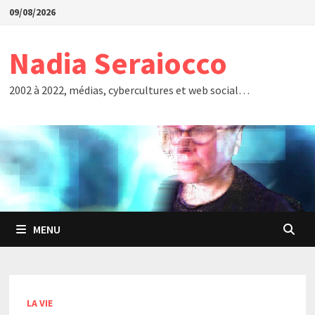
Passer
09/08/2026
au
contenu
Nadia Seraiocco
2002 à 2022, médias, cybercultures et web social…
MENU
LA VIE