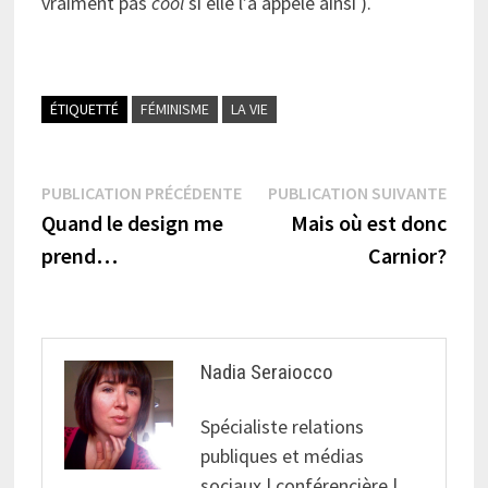
vraiment pas
cool
si elle l’a appelé ainsi ).
ÉTIQUETTÉ
FÉMINISME
LA VIE
Navigation
Publication
Publi
PUBLICATION PRÉCÉDENTE
PUBLICATION SUIVANTE
précédente :
suiva
Quand le design me
Mais où est donc
de
prend…
Carnior?
l’article
Nadia Seraiocco
Spécialiste relations
publiques et médias
sociaux | conférencière |